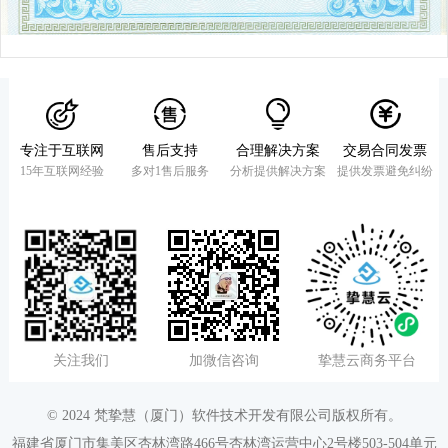
￥1899
加入购物车
黑卡视频号助手插件
￥899
专注于互联网
售后支持
合理解决方案
交易合同发票
加入购物车
15年互联网经验
多对1售后服务
分析提供解决方案
提供发票避免纠纷
黑卡知识付费插件
￥4699
加入购物车
黑卡校园系统
关注我们
加微信咨询
挚慧云商务平台
￥4699
加入购物车
© 2024 梵挚慧（厦门）软件技术开发有限公司版权所有。
福建省厦门市集美区杏林湾路466号杏林湾运营中心2号楼503-504单元