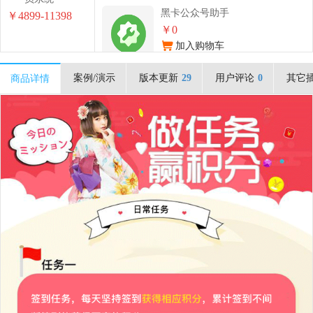
黑卡公众号助手
￥4899-11398
￥0
加入购物车
案例/演示
版本更新
29
用户评论
0
其它
商品详情
黑卡活动宝插件
￥2899
加入购物车
黑卡活动次卡插件
￥1699
加入购物车
黑卡会员权益插件
￥899
加入购物车