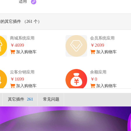
适用
的其它插件 （261 个）
商城系统应用
会员系统应用
￥4699
￥2699
加入购物车
加入购物车
云客分销应用
余额应用
￥1699
￥0
加入购物车
加入购物车
其它插件
261
常见问题
积分商城应用
社交电商营销应用
￥2699
￥2699
加入购物车
加入购物车