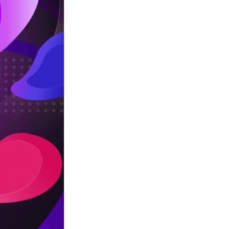
用
用
用