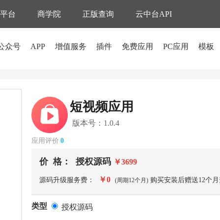
平台
商学院
正版查询
云中台API
公众号
APP
增值服务
插件
免费应用
PC应用
模板
短视频应用
版本号：1.0.4
应用评价
0
价 格：
授权源码
￥
3699
￥
0
源码升级服务费：
购买安装后赠送
12
个月
(周期
12
个月)
类型
授权源码