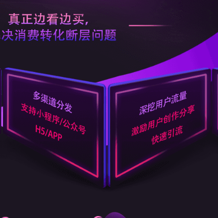
访问统计应用
社交电商股东分红应
￥0
￥2899
加入购物车
加入购物车
多门店（社区团购）应
社交电商招商奖励应
用
￥2899
￥4699
加入购物车
加入购物车
共享直播观看端
会员升级应用
￥0
￥0
加入购物车
加入购物车
AI系统应用
独立页面应用
￥0
￥0
加入购物车
加入购物车