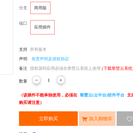
分支
商用版
端口
应用插件
支持
所有版本
声明
免责声明及授权协议
备注
授权源码应用必须在挚慧云系统上使用
(下载挚慧云系统
1
数量
（该插件不能单独使用，必须在
挚慧云(云中台)软件平台
主
购买请注意）
立即购买
加入购物车