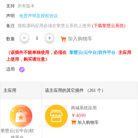
支持
所有版本
声明
免责声明及授权协议
备注
授权源码应用必须在挚慧云系统上使用
(下载挚慧云系统)
1
加入购物车
数量
（该插件不能单独使用，必须在
挚慧云(云中台)软件平台
主应用
上使用，购买请注意）
适用
主应用
该主应用的其它插件 （261 个）
商城系统应用
￥4699
加入购物车
挚慧云(云中台)软
件平台