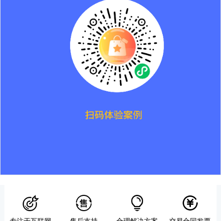
紫积分应用
￥3699
加入购物车
挚信IM自动组群应用
￥3699
加入购物车
窗帘行业装配应用
￥3699
加入购物车
蓝积分应用
￥3699
加入购物车