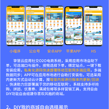
社交电商营销应用
￥2699
加入购物车
多商户系统应用
￥4699
加入购物车
支付宝付款到零钱应用
￥0
加入购物车
购物币应用
￥3699
加入购物车