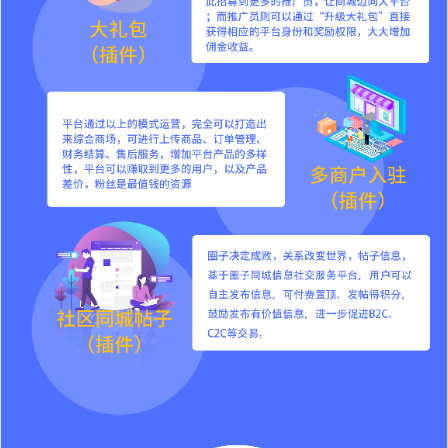
农场认养系统应用
￥4699
加入购物车
社交电商欢乐拼商应用
￥3699
加入购物车
秒抢营销应用
￥3699
加入购物车
云供应链中台系统
￥5699
加入购物车