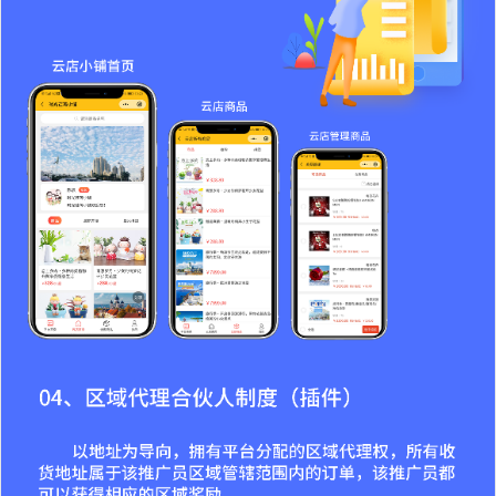
红积分应用
￥3699
加入购物车
挚信IM基础主体系统
￥5699
加入购物车
供货商系统应用
￥4699
加入购物车
大转盘抽奖应用
￥2699
加入购物车