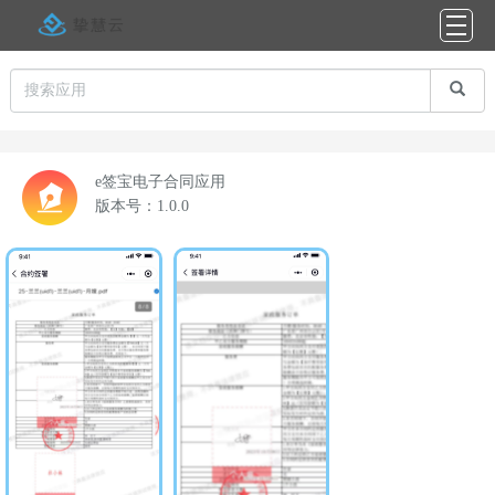
e签宝电子合同应用
版本号：1.0.0