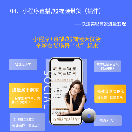
￥4699
加入购物车
黄积分应用
￥3699
加入购物车
培训机构应用
￥4699
加入购物车
云中台点餐外卖系统应
用
￥6899
加入购物车
咨询类应用