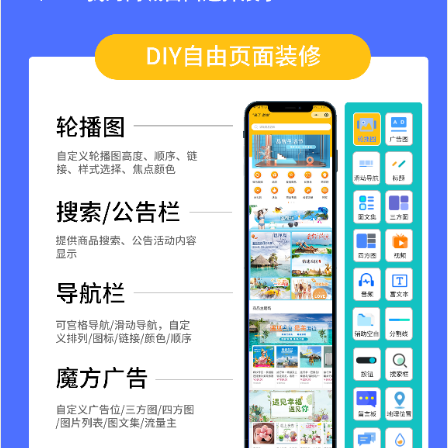
社交电商团队奖励应用
￥2899
加入购物车
客服应用
￥0
加入购物车
短视频应用
￥3699
加入购物车
社交电商区域代理应用
￥2899
加入购物车