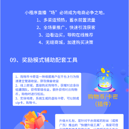
￥4699
加入购物车
测评题库应用
￥4699
加入购物车
云供应链订货商应用
￥4699
加入购物车
步数宝应用
￥1699
加入购物车