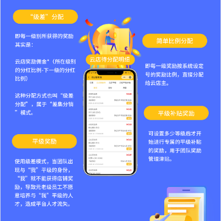
代付下单应用
￥0
加入购物车
知识付费系统应用
￥4699
加入购物车
酒店系统应用
￥6899
加入购物车
社交电商天天秒拉新应
用
￥4699
加入购物车