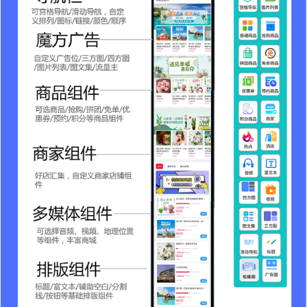
加入购物车
任务中心应用
￥3699
加入购物车
送礼兑换（提货卡）应
用
￥4699
加入购物车
新汇付（V2.0）应用
￥3699
加入购物车
培训导师应用