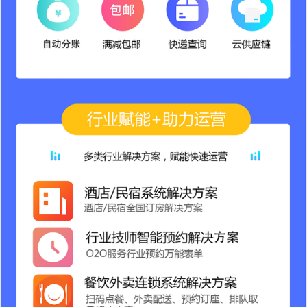
社交电商大礼包应用
￥2899
加入购物车
微信小程序直播
￥3699
加入购物车
访问统计应用
￥0
加入购物车
社交电商股东分红应用
￥2899