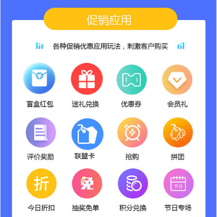
￥3699
加入购物车
身份实名认证应用
￥1699
加入购物车
云中台系统API开放应用
￥0
加入购物车
白积分应用
￥3699
加入购物车