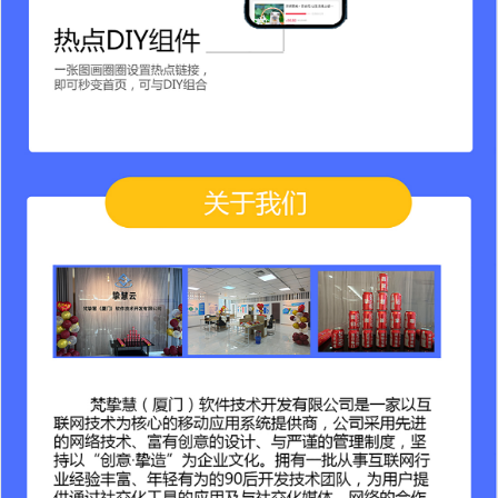
￥4699
加入购物车
黄积分应用
￥3699
加入购物车
培训机构应用
￥4699
加入购物车
云中台点餐外卖系统应
用
￥6899
加入购物车
咨询类应用