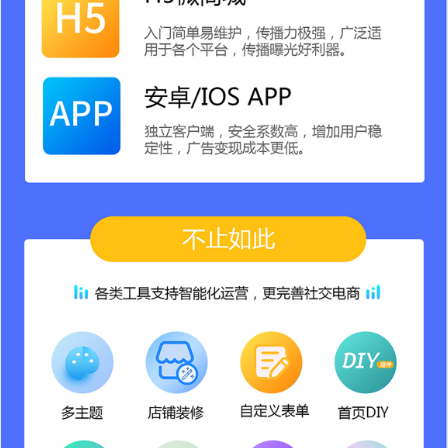
微信支付服务商分账应
用
￥3699
加入购物车
云直播系统应用
￥9800
加入购物车
挚信IM聊天通讯应用
￥4699
加入购物车
活动报名应用
￥4699
加入购物车