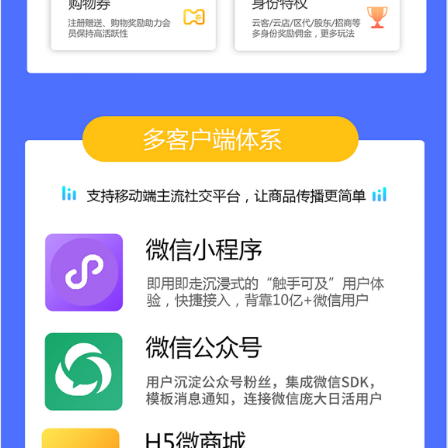
红积分应用
￥3699
加入购物车
挚信IM基础主体系统
￥5699
加入购物车
供货商系统应用
￥4699
加入购物车
大转盘抽奖应用
￥2699
加入购物车