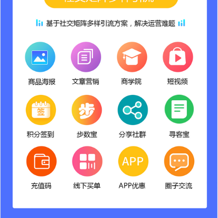
￥0
加入购物车
AI系统应用
￥0
加入购物车
独立页面应用
￥0
加入购物车
粉丝管理应用
￥0
加入购物车
同城信息分类应用