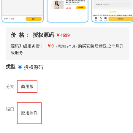
价 格：
授权源码
￥
4699
￥
0
源码升级服务费：
购买安装后赠送
12
个月升
(周期
12
个月)
级服务
类型
授权源码
分支
商用版
端口
应用插件