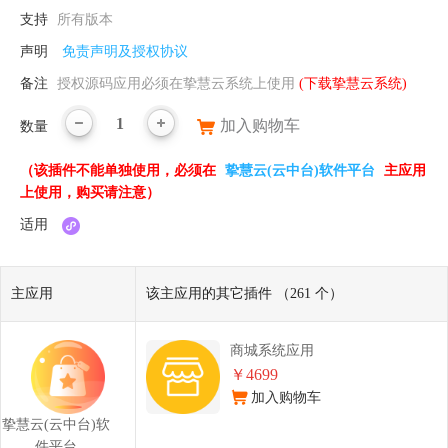
支持
所有版本
声明
免责声明及授权协议
备注
授权源码应用必须在挚慧云系统上使用
(下载挚慧云系统)
1
加入购物车
数量
（该插件不能单独使用，必须在
挚慧云(云中台)软件平台
主应用
上使用，购买请注意）
适用
主应用
该主应用的其它插件 （261 个）
商城系统应用
￥4699
加入购物车
挚慧云(云中台)软
件平台