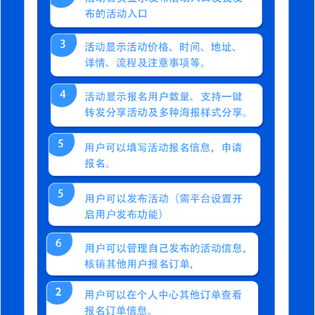
社交电商大礼包应用
￥2899
加入购物车
微信小程序直播
￥3699
加入购物车
访问统计应用
￥0
加入购物车
社交电商股东分红应用
￥2899