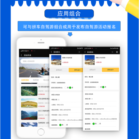
红积分应用
￥3699
加入购物车
挚信IM基础主体系统
￥5699
加入购物车
供货商系统应用
￥4699
加入购物车
大转盘抽奖应用
￥2699
加入购物车