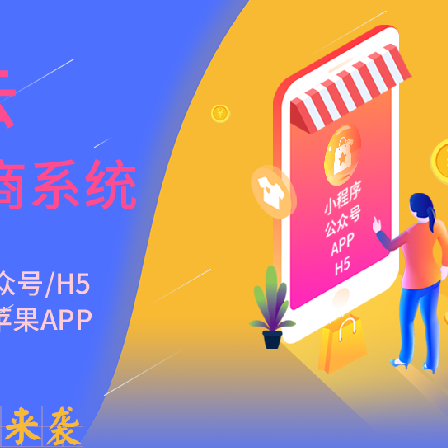
支付宝付款到零钱应用
购物币应用
￥0
￥3699
加入购物车
加入购物车
社交电商团队奖励应用
客服应用
￥2899
￥0
加入购物车
加入购物车
短视频应用
社交电商区域代理应
￥3699
￥2899
加入购物车
加入购物车
社交电商大礼包应用
微信小程序直播
￥2899
￥3699
加入购物车
加入购物车