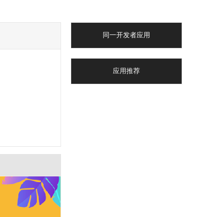
同一开发者应用
应用推荐