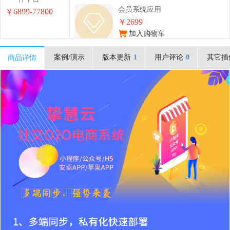
会员系统应用
￥6899-77800
￥2699
加入购物车
案例/演示
版本更新
1
用户评论
0
其它插
商品详情
云客分销应用
￥1699
加入购物车
余额应用
￥0
加入购物车
积分商城应用
￥2699
加入购物车