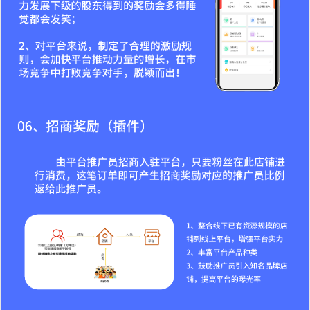
寻客宝（AI名片）系统
应用
￥5699
加入购物车
子账号应用
￥3699
加入购物车
卡券次卡应用
￥3699
加入购物车
电子合同应用
￥3699