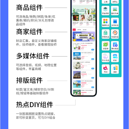
社交电商大礼包应用
￥2899
加入购物车
微信小程序直播
￥3699
加入购物车
访问统计应用
￥0
加入购物车
社交电商股东分红应用
￥2899