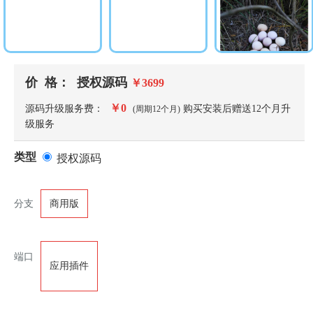
价 格：
授权源码
￥
3699
￥
0
源码升级服务费：
购买安装后赠送
12
个月升
(周期
12
个月)
级服务
类型
授权源码
分支
商用版
端口
应用插件