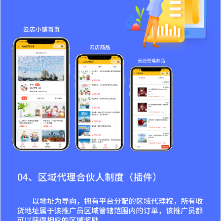
红积分应用
￥3699
加入购物车
挚信IM基础主体系统
￥5699
加入购物车
供货商系统应用
￥4699
加入购物车
大转盘抽奖应用
￥2699
加入购物车