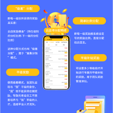
代付下单应用
￥0
加入购物车
知识付费系统应用
￥4699
加入购物车
酒店系统应用
￥6899
加入购物车
社交电商天天秒拉新应
用
￥4699
加入购物车