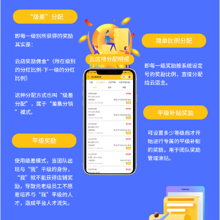
代付下单应用
￥0
加入购物车
知识付费系统应用
￥4699
加入购物车
酒店系统应用
￥6899
加入购物车
社交电商天天秒拉新应
用
￥4699
加入购物车