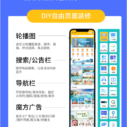
社交电商团队奖励应用
￥2899
加入购物车
客服应用
￥0
加入购物车
短视频应用
￥3699
加入购物车
社交电商区域代理应用
￥2899
加入购物车