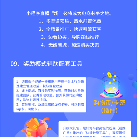
￥4699
加入购物车
测评题库应用
￥4699
加入购物车
云供应链订货商应用
￥4699
加入购物车
步数宝应用
￥1699
加入购物车