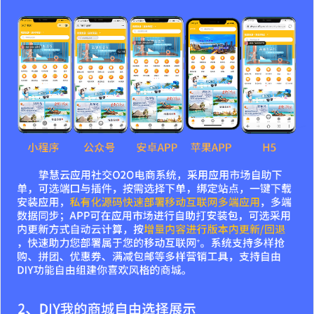
社交电商营销应用
￥2699
加入购物车
多商户系统应用
￥4699
加入购物车
支付宝付款到零钱应用
￥0
加入购物车
购物币应用
￥3699
加入购物车