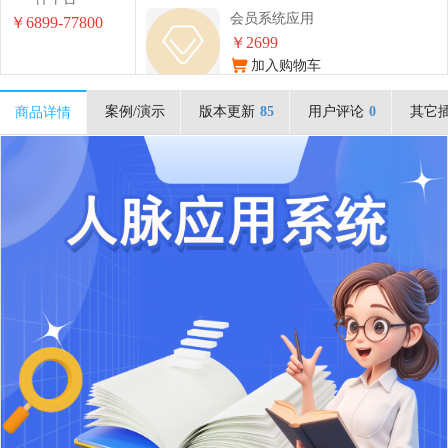
会员系统应用
￥6899-77800
￥2699
加入购物车
案例/演示
版本更新
85
用户评论
0
其它
商品详情
云客分销应用
￥1699
加入购物车
余额应用
￥0
加入购物车
积分商城应用
￥2699
加入购物车