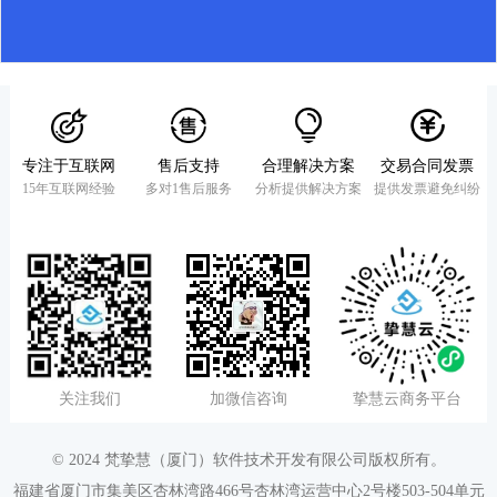
加入购物车
多门店（社区团购）应
用
￥4699
专注于互联网
售后支持
合理解决方案
交易合同发票
加入购物车
15年互联网经验
多对1售后服务
分析提供解决方案
提供发票避免纠纷
社交电商招商奖励应用
￥2899
加入购物车
共享直播观看端
￥0
关注我们
加微信咨询
挚慧云商务平台
加入购物车
© 2024 梵挚慧（厦门）软件技术开发有限公司版权所有。
会员升级应用
福建省厦门市集美区杏林湾路466号杏林湾运营中心2号楼503-504单元