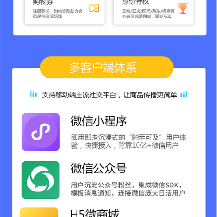
红积分应用
￥3699
加入购物车
挚信IM基础主体系统
￥5699
加入购物车
供货商系统应用
￥4699
加入购物车
大转盘抽奖应用
￥2699
加入购物车