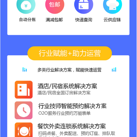
社交电商大礼包应用
￥2899
加入购物车
微信小程序直播
￥3699
加入购物车
访问统计应用
￥0
加入购物车
社交电商股东分红应用
￥2899