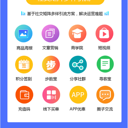
￥0
加入购物车
AI系统应用
￥0
加入购物车
独立页面应用
￥0
加入购物车
粉丝管理应用
￥0
加入购物车
同城信息分类应用