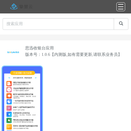
思迅收银台应用
版本号：1.0.6【内测版,如有需要更新,请联系业务员】