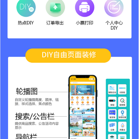
寻客宝（AI名片）系统
应用
￥5699
加入购物车
子账号应用
￥3699
加入购物车
卡券次卡应用
￥3699
加入购物车
电子合同应用
￥3699