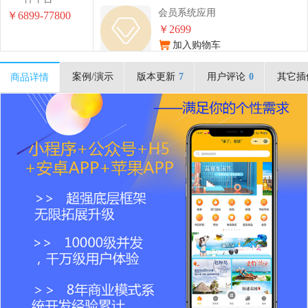
会员系统应用
￥6899-77800
￥2699
加入购物车
案例/演示
版本更新
7
用户评论
0
其它插
商品详情
云客分销应用
￥1699
加入购物车
余额应用
￥0
加入购物车
积分商城应用
￥2699
加入购物车