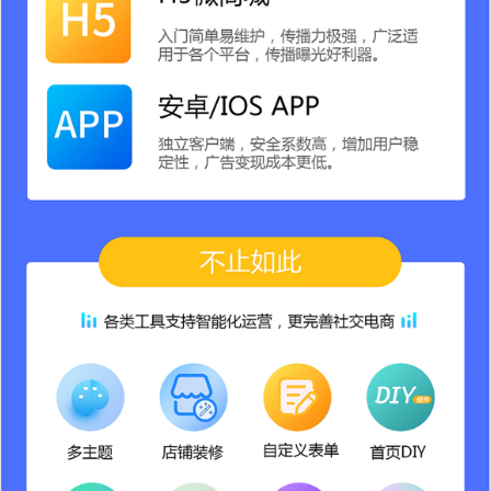
微信支付服务商分账应
用
￥3699
加入购物车
云直播系统应用
￥9800
加入购物车
挚信IM聊天通讯应用
￥4699
加入购物车
活动报名应用
￥4699
加入购物车