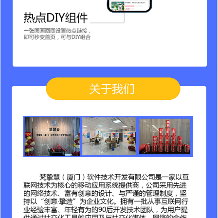
￥4699
加入购物车
黄积分应用
￥3699
加入购物车
培训机构应用
￥4699
加入购物车
云中台点餐外卖系统应
用
￥6899
加入购物车
咨询类应用