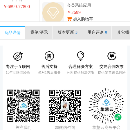
会员系统应用
￥6899-77800
￥2699
加入购物车
案例/演示
版本更新
3
用户评论
0
其它插
商品详情
云客分销应用
￥1699
加入购物车
专注于互联网
售后支持
合理解决方案
交易合同发票
余额应用
15年互联网经验
多对1售后服务
分析提供解决方案
提供发票避免纠纷
￥0
加入购物车
积分商城应用
￥2699
加入购物车
关注我们
加微信咨询
挚慧云商务平台