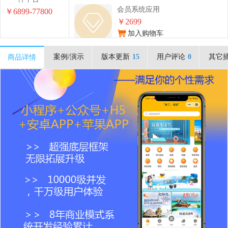
会员系统应用
￥6899-77800
￥2699
加入购物车
案例/演示
版本更新
15
用户评论
0
其它
商品详情
云客分销应用
￥1699
加入购物车
余额应用
￥0
加入购物车
积分商城应用
￥2699
加入购物车