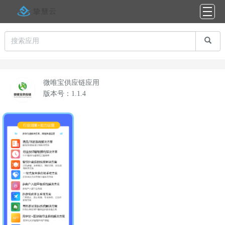
微唯宝供应链应用
版本号：1.1.4