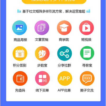
￥0
加入购物车
AI系统应用
￥0
加入购物车
独立页面应用
￥0
加入购物车
粉丝管理应用
￥0
加入购物车
同城信息分类应用