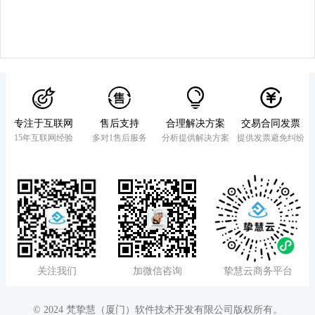
蓝积分应用
￥3699
加入购物车
专享活动应用
专注于互联网
售后支持
合理解决方案
交易合同发票
￥3699
15年互联网经验
多对1售后服务
分析提供解决方案
提供发票避免纠纷
加入购物车
溯源记录管理应用
￥4699
加入购物车
关注我们
加微信咨询
挚慧云商务平台
商家共享店应用
￥3699
加入购物车
© 2024 梵挚慧（厦门）软件技术开发有限公司版权所有。