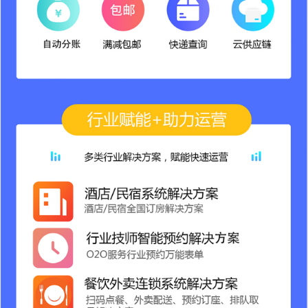
社交电商大礼包应用
￥2899
加入购物车
微信小程序直播
￥3699
加入购物车
访问统计应用
￥0
加入购物车
社交电商股东分红应用
￥2899