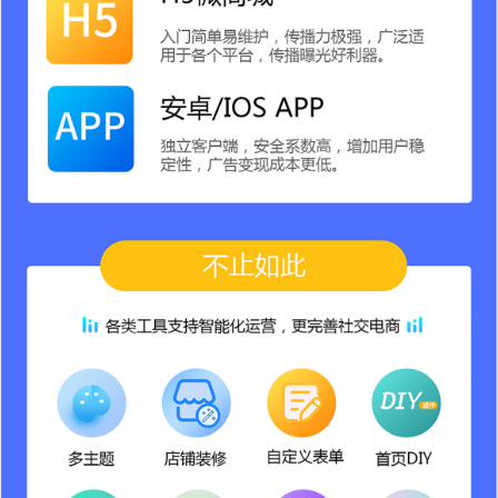
微信支付服务商分账应
用
￥3699
加入购物车
云直播系统应用
￥9800
加入购物车
挚信IM聊天通讯应用
￥4699
加入购物车
活动报名应用
￥4699
加入购物车