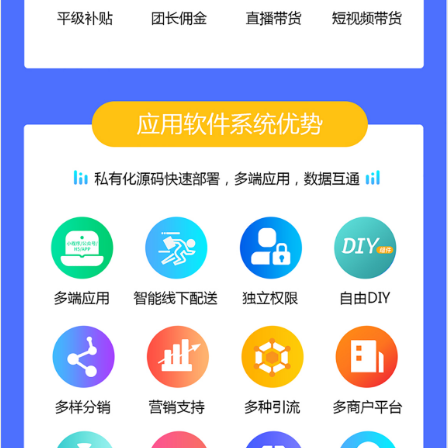
社交电商团队奖励应用
￥2899
加入购物车
客服应用
￥0
加入购物车
短视频应用
￥3699
加入购物车
社交电商区域代理应用
￥2899
加入购物车