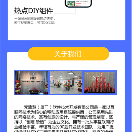
￥4699
加入购物车
黄积分应用
￥3699
加入购物车
培训机构应用
￥4699
加入购物车
云中台点餐外卖系统应
用
￥6899
加入购物车
咨询类应用