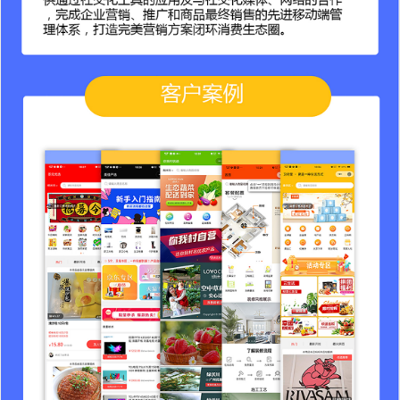
￥4699
加入购物车
测评题库应用
￥4699
加入购物车
云供应链订货商应用
￥4699
加入购物车
步数宝应用
￥1699
加入购物车