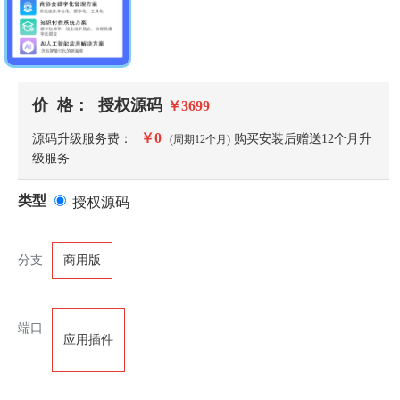
价 格：
授权源码
￥
3699
￥
0
源码升级服务费：
购买安装后赠送
12
个月升
(周期
12
个月)
级服务
类型
授权源码
分支
商用版
端口
应用插件