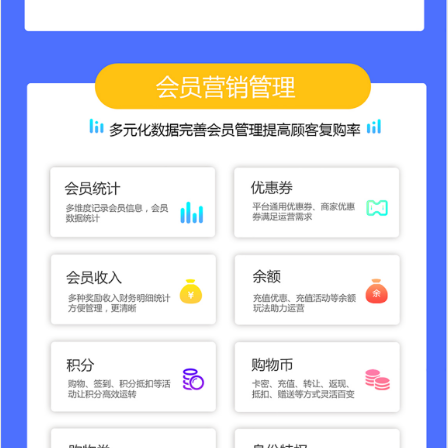
代付下单应用
￥0
加入购物车
知识付费系统应用
￥4699
加入购物车
酒店系统应用
￥6899
加入购物车
社交电商天天秒拉新应
用
￥4699
加入购物车