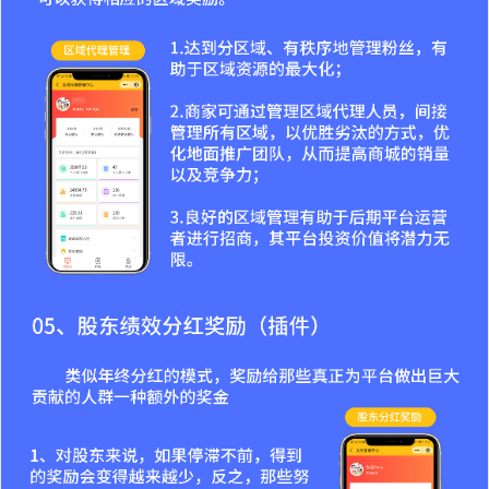
微信支付服务商分账应
用
￥3699
加入购物车
云直播系统应用
￥9800
加入购物车
挚信IM聊天通讯应用
￥4699
加入购物车
活动报名应用
￥4699
加入购物车