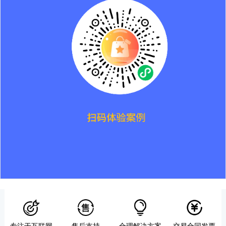
紫积分应用
￥3699
加入购物车
挚信IM自动组群应用
￥3699
加入购物车
窗帘行业装配应用
￥3699
加入购物车
社区种草应用
￥3699
加入购物车