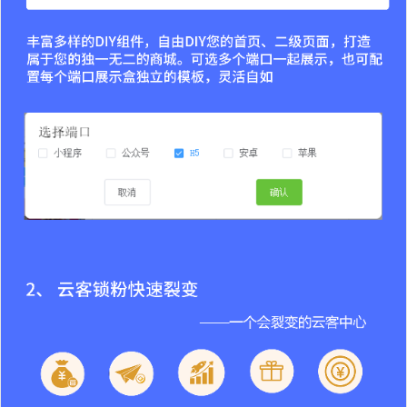
加入购物车
多门店（社区团购）应
用
￥4699
加入购物车
社交电商招商奖励应用
￥2899
加入购物车
共享直播观看端
￥0
加入购物车
会员升级应用