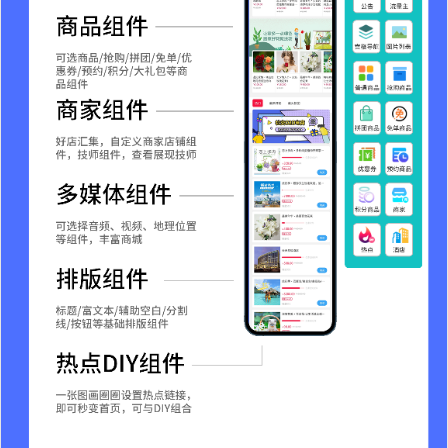
社交电商大礼包应用
￥2899
加入购物车
微信小程序直播
￥3699
加入购物车
访问统计应用
￥0
加入购物车
社交电商股东分红应用
￥2899