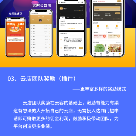
￥3699
加入购物车
身份实名认证应用
￥1699
加入购物车
云中台系统API开放应用
￥0
加入购物车
白积分应用
￥3699
加入购物车