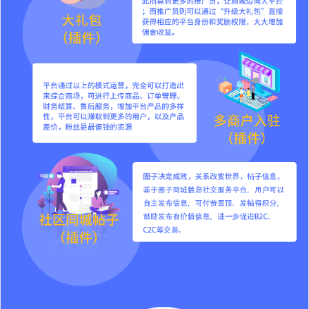
农场认养系统应用
￥4699
加入购物车
社交电商欢乐拼商应用
￥3699
加入购物车
秒抢营销应用
￥3699
加入购物车
云供应链中台系统
￥5699
加入购物车