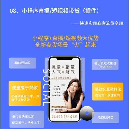
￥4699
加入购物车
黄积分应用
￥3699
加入购物车
培训机构应用
￥4699
加入购物车
云中台点餐外卖系统应
用
￥6899
加入购物车
咨询类应用