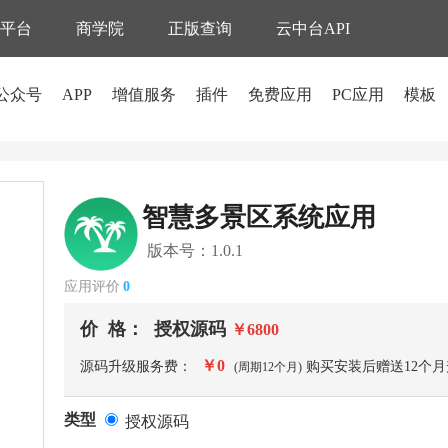
平台
商学院
正版查询
云中台API
公众号
APP
增值服务
插件
免费应用
PC应用
模板
智慧多景区系统应用
版本号：1.0.1
应用评价
0
价 格：
授权源码
￥
6800
￥
0
源码升级服务费：
购买安装后赠送
12
个月
(周期
12
个月)
类型
授权源码