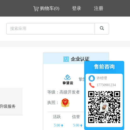
购物车(0)
登录
注册
企业认证
售前咨询
许经理
挚慧云
17750981234
等级：高级开发者
执照：
升级服务
活跃
信誉
应用评分
5.00
5.00
5.00