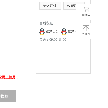
进入店铺
收藏店铺
购物车
售后客服
挚慧云1
挚慧云2
回顶部
每天：09:00-18:00
)
应用上使用，
收藏