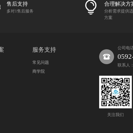
多商户系统应用
支付宝付款到零钱应
￥4699
￥0
加入购物车
加入购物车
购物币应用
社交电商团队奖励应
￥3699
￥2899
加入购物车
加入购物车
客服应用
短视频应用
￥0
￥3699
加入购物车
加入购物车
社交电商区域代理应用
社交电商大礼包应用
￥2899
￥2899
加入购物车
加入购物车