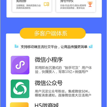
红积分应用
￥3699
加入购物车
挚信IM基础主体系统
￥5699
加入购物车
供货商系统应用
￥4699
加入购物车
大转盘抽奖应用
￥2699
加入购物车