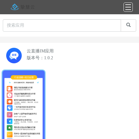
云直播IM应用
版本号：1.0.2