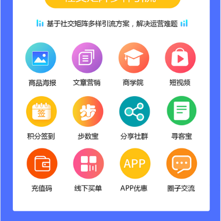
￥0
加入购物车
AI系统应用
￥0
加入购物车
独立页面应用
￥0
加入购物车
粉丝管理应用
￥0
加入购物车
同城信息分类应用