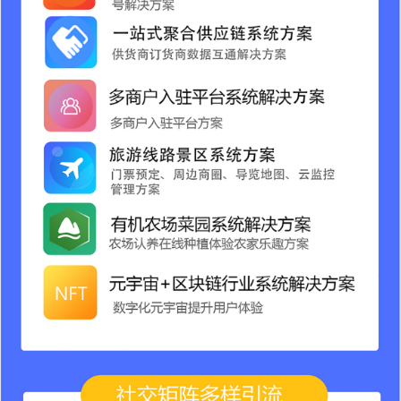
加入购物车
多门店（社区团购）应
用
￥4699
加入购物车
社交电商招商奖励应用
￥2899
加入购物车
共享直播观看端
￥0
加入购物车
会员升级应用