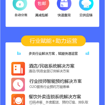
社交电商大礼包应用
￥2899
加入购物车
微信小程序直播
￥3699
加入购物车
访问统计应用
￥0
加入购物车
社交电商股东分红应用
￥2899