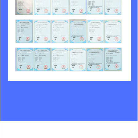
紫积分应用
￥3699
加入购物车
挚信IM自动组群应用
￥3699
加入购物车
窗帘行业装配应用
￥3699
加入购物车
社区种草应用
￥3699
加入购物车