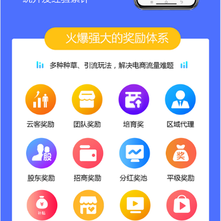
社交电商营销应用
￥2699
加入购物车
多商户系统应用
￥4699
加入购物车
支付宝付款到零钱应用
￥0
加入购物车
购物币应用
￥3699
加入购物车