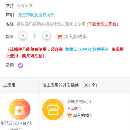
支持
所有版本
声明
免责声明及授权协议
备注
授权源码应用必须在挚慧云系统上使用
(下载挚慧云系统)
1
加入购物车
数量
（该插件不能单独使用，必须在
挚慧云(云中台)软件平台
主应用
上使用，购买请注意）
适用
主应用
该主应用的其它插件 （261 个）
商城系统应用
￥4699
加入购物车
挚慧云(云中台)软
件平台