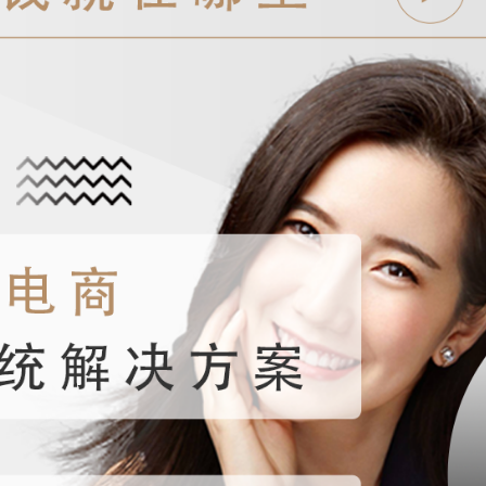
微信小程序直播
访问统计应用
￥3699
￥0
加入购物车
加入购物车
社交电商股东分红应用
多门店（社区团购）
用
￥2899
￥4699
加入购物车
加入购物车
社交电商招商奖励应用
共享直播观看端
￥2899
￥0
加入购物车
加入购物车
会员升级应用
AI系统应用
￥0
￥0
加入购物车
加入购物车