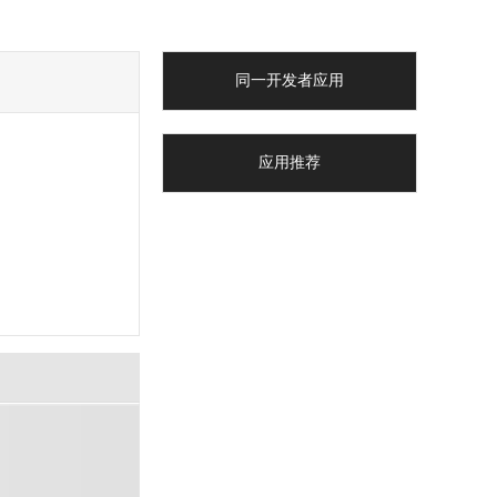
同一开发者应用
应用推荐