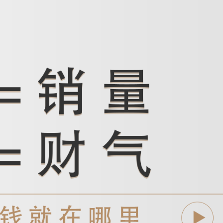
多商户系统应用
支付宝付款到零钱应
￥4699
￥0
加入购物车
加入购物车
购物币应用
社交电商团队奖励应
￥3699
￥2899
加入购物车
加入购物车
客服应用
短视频应用
￥0
￥3699
加入购物车
加入购物车
社交电商区域代理应用
社交电商大礼包应用
￥2899
￥2899
加入购物车
加入购物车