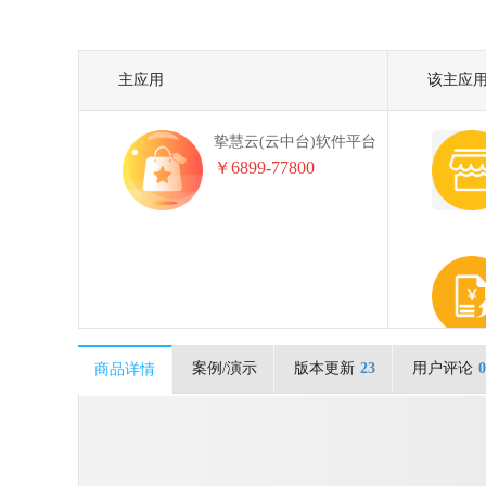
主应用
该主应用
挚慧云(云中台)软件平台
￥6899-77800
案例/演示
版本更新
23
用户评论
0
商品详情