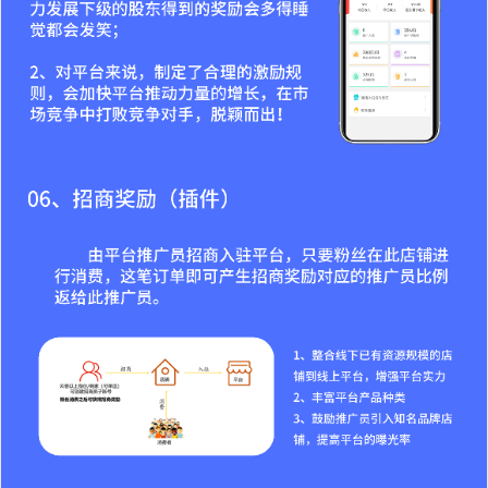
寻客宝（AI名片）系统
应用
￥5699
加入购物车
子账号应用
￥3699
加入购物车
卡券次卡应用
￥3699
加入购物车
电子合同应用
￥3699