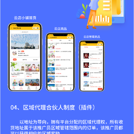
红积分应用
￥3699
加入购物车
挚信IM基础主体系统
￥5699
加入购物车
供货商系统应用
￥4699
加入购物车
大转盘抽奖应用
￥2699
加入购物车