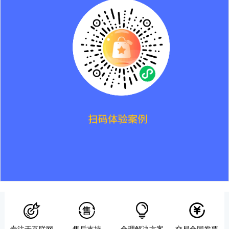
紫积分应用
￥3699
加入购物车
挚信IM自动组群应用
￥3699
加入购物车
窗帘行业装配应用
￥3699
加入购物车
社区种草应用
￥3699
加入购物车