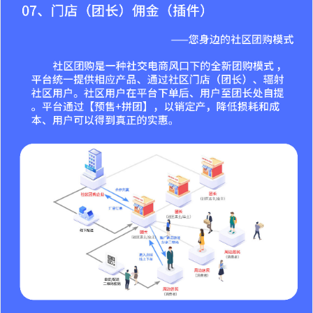
加入购物车
任务中心应用
￥3699
加入购物车
送礼兑换（提货卡）应
用
￥4699
加入购物车
新汇付（V2.0）应用
￥3699
加入购物车
培训导师应用