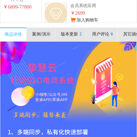
会员系统应用
￥6899-77800
￥2699
加入购物车
案例/演示
版本更新
2
用户评论
0
其它插
商品详情
云客分销应用
￥1699
加入购物车
余额应用
￥0
加入购物车
积分商城应用
￥2699
加入购物车